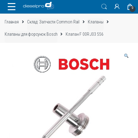
Skip
Skip
0
to
to
navigation
content
Главная
Склад: Запчасти Common Rail
Клапаны
Клапаны для форсунок Bosch
Клапан F 00R J03 556