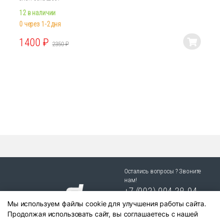
12 в наличии
0 через 1-2 дня
1400
₽
2350
₽
Этот
товар
имеет
несколько
вариаций.
Опции
можно
выбрать
на
странице
товара.
Остались вопросы ? Звоните
нам!
+7 (903) 904 38-94
Мы используем файлы cookie для улучшения работы сайта.
г. Новосибирск, ул. Степная
Продолжая использовать сайт, вы соглашаетесь с нашей
25/1 к.1