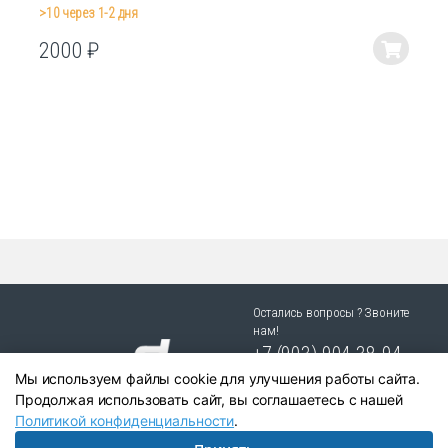
>10 через 1-2 дня
2000
₽
Этот
товар
имеет
несколько
вариаций.
Опции
можно
выбрать
на
странице
товара.
Остались вопросы ? Звоните
нам!
+7 (903) 904 38-94
Мы используем файлы cookie для улучшения работы сайта.
г. Новосибирск, ул. Степная
Продолжая использовать сайт, вы соглашаетесь с нашей
25/1 к.1
Политикой конфиденциальности
.