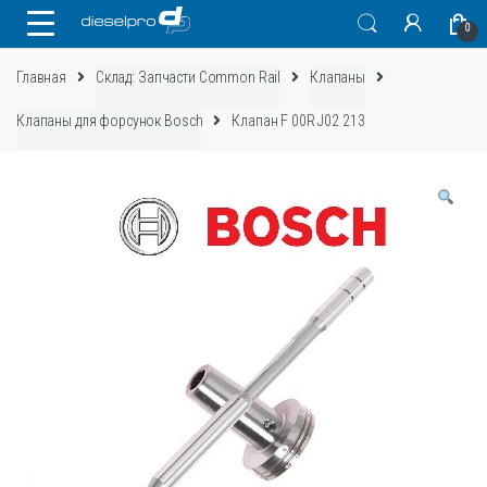
Skip
Skip
0
to
to
navigation
content
Главная
Склад: Запчасти Common Rail
Клапаны
Клапаны для форсунок Bosch
Клапан F 00R J02 213