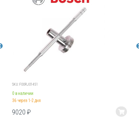
SKU: F00RJ01451
0 в наличии
36 через 1-2 дня
9020
₽
Этот
товар
имеет
несколько