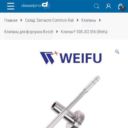
Skip
Skip
0
to
to
navigation
content
Главная
Склад: Запчасти Common Rail
Клапаны
Клапаны для форсунок Bosch
Клапан F 00R J02 056 (Weifu)