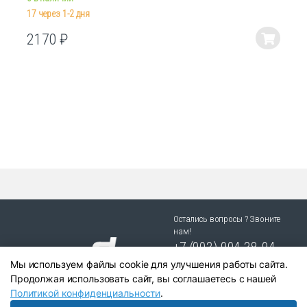
17 через 1-2 дня
2170
₽
Этот
товар
имеет
несколько
вариаций.
Опции
можно
выбрать
на
странице
товара.
Остались вопросы ? Звоните
нам!
+7 (903) 904 38-94
Мы используем файлы cookie для улучшения работы сайта.
г. Новосибирск, ул. Степная
Продолжая использовать сайт, вы соглашаетесь с нашей
25/1 к.1
Политикой конфиденциальности
.