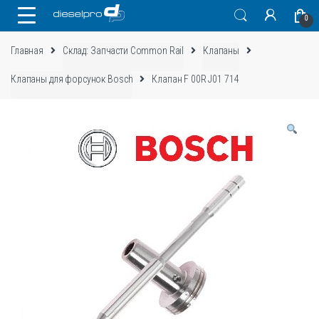
Skip
Skip
0
to
to
navigation
content
Главная
Склад: Запчасти Common Rail
Клапаны
Клапаны для форсунок Bosch
Клапан F 00R J01 714