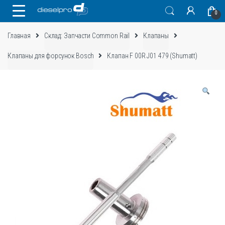
Skip
Skip
0
to
to
navigation
content
Главная
Склад: Запчасти Common Rail
Клапаны
Клапаны для форсунок Bosch
Клапан F 00R J01 479 (Shumatt)