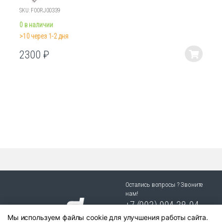
SKU: F00RJ00339
0 в наличии
>10 через 1-2 дня
2300
₽
Этот
товар
имеет
несколько
вариаций.
Опции
можно
выбрать
на
странице
товара.
Остались вопросы ? Звоните
нам!
+7 (903) 904 38-94
Мы используем файлы cookie для улучшения работы сайта.
г. Новосибирск, ул. Степная