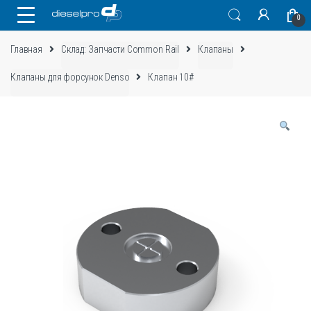
Skip
Skip
0
to
to
navigation
content
Главная
Склад: Запчасти Common Rail
Клапаны
Клапаны для форсунок Denso
Клапан 10#