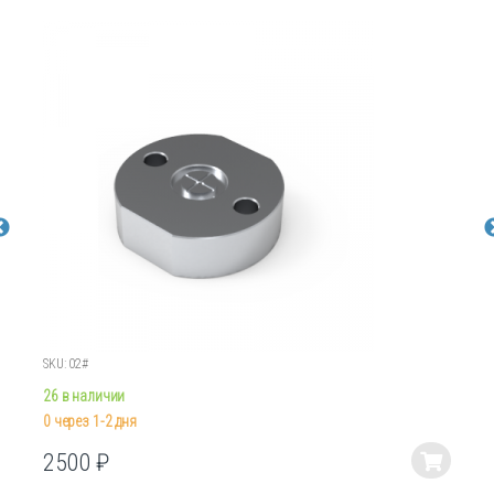
SKU: 02#
26 в наличии
0 через 1-2 дня
2500
₽
Этот