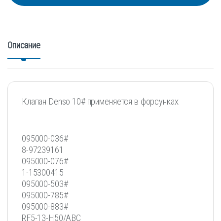
Описание
Клапан Denso 10# применяется в форсунках:
095000-036#
8-97239161
095000-076#
1-15300415
095000-503#
095000-785#
095000-883#
RF5-13-H50/ABC