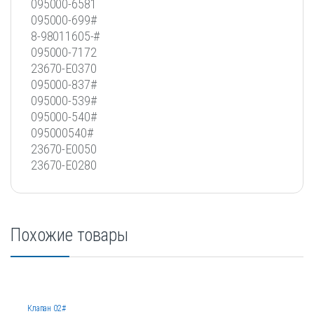
095000-6581
095000-699#
8-98011605-#
095000-7172
23670-E0370
095000-837#
095000-539#
095000-540#
095000540#
23670-E0050
23670-E0280
Похожие товары
Клапан 02#