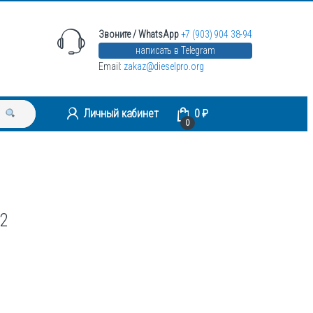
Звоните / WhatsApp
+7 (903) 904 38-94
написать в Telegram
Email:
zakaz@dieselpro.org
Личный кабинет
0
₽
0
2