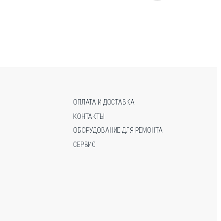
товар
товар
имеет
имеет
несколько
несколько
вариаций.
вариаций.
Опции
Опции
можно
можно
выбрать
выбрать
на
на
странице
странице
ОПЛАТА И ДОСТАВКА
товара.
товара.
КОНТАКТЫ
ОБОРУДОВАНИЕ ДЛЯ РЕМОНТА
СЕРВИС