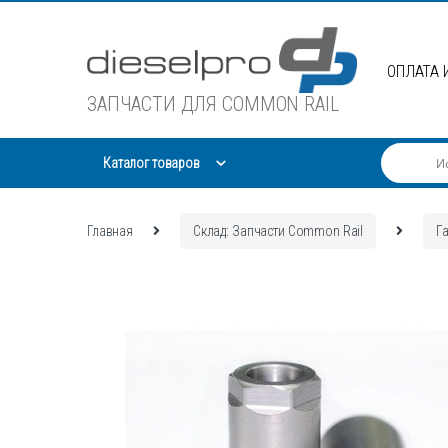
Skip
Skip
to
to
navigation
content
ОПЛАТА 
ЗАПЧАСТИ ДЛЯ COMMON RAIL
Каталог товаров
Главная
Склад: Запчасти Common Rail
Г