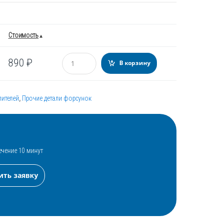
Стоимость
Количество
890
₽
В корзину
лителей
,
Прочие детали форсунок
ечение 10 минут