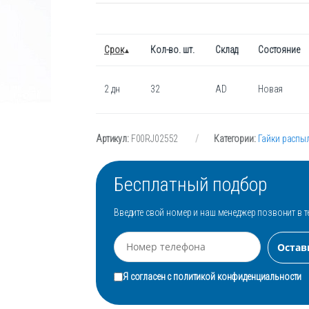
Срок
Кол-во. шт.
Склад
Состояние
2 дн
32
AD
Новая
Артикул:
F00RJ02552
Категории:
Гайки распы
Бесплатный подбор
Введите свой номер и наш менеджер позвонит в т
Я согласен с
политикой конфиденциальности