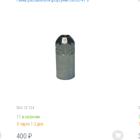
Гайка распылителя форсунки Denso 47.9
SKU: 12-124
11 в наличии
0 через 1-2 дня
400
₽
Этот