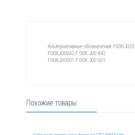
Альтернативные обозначения: F00RJ025
F00RJ00842 F 00R J00 842
F00RJ00001 F 00R J00 001
Похожие товары