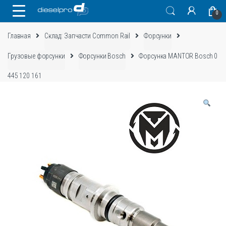
Skip
Skip
0
to
to
navigation
content
Главная
Склад: Запчасти Common Rail
Форсунки
Грузовые форсунки
Форсунки Bosch
Форсунка MANTOR Bosch 0
445 120 161