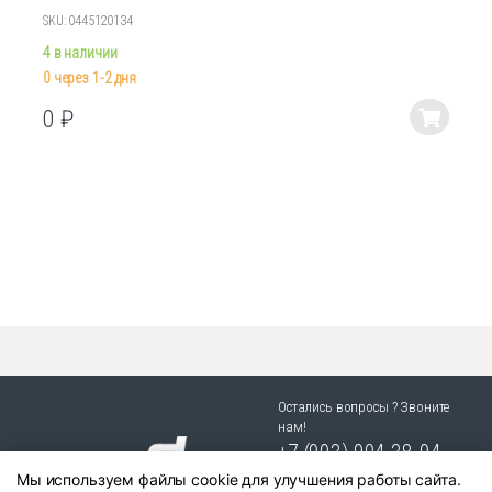
SKU: 0445120134
4 в наличии
0 через 1-2 дня
0
₽
Этот
товар
имеет
несколько
вариаций.
Опции
можно
выбрать
на
странице
товара.
Остались вопросы ? Звоните
нам!
+7 (903) 904 38-94
Мы используем файлы cookie для улучшения работы сайта.
г. Новосибирск, ул. Степная