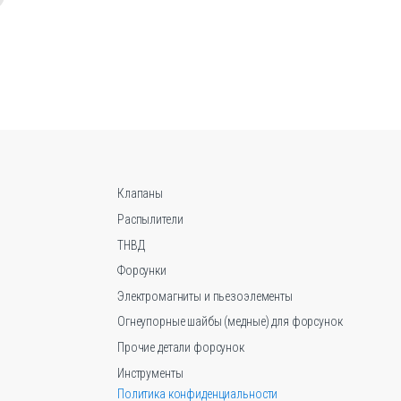
и
ч
е
с
т
в
о
Клапаны
Распылители
ТНВД
Форсунки
Электромагниты и пьезоэлементы
Огнеупорные шайбы (медные) для форсунок
Прочие детали форсунок
Инструменты
Политика конфиденциальности