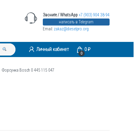
Звоните / WhatsApp
+7 (903) 904 38-94
написать в Telegram
Email:
zakaz@dieselpro.org
Личный кабинет
0
₽
0
Форсунка Bosch 0 445 115 047