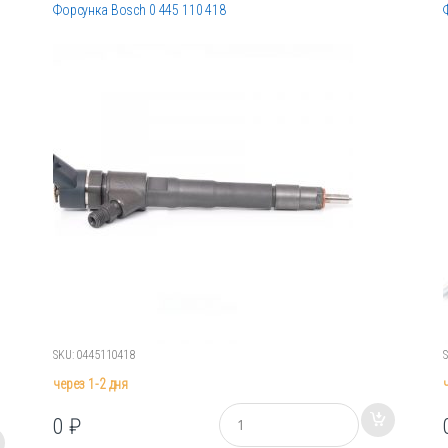
Форсунка Bosch 0 445 110 418
SKU: 0445110418
через 1-2 дня
К
0
₽
о
л