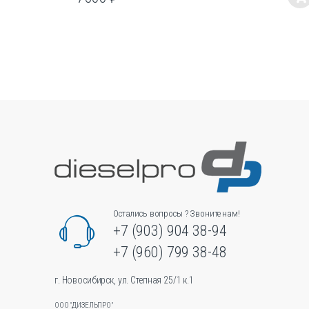
Этот
товар
имеет
несколько
вариаций.
Опции
можно
выбрать
на
странице
товара.
Остались вопросы ? Звоните нам!
+7 (903) 904 38-94
+7 (960) 799 38-48
г. Новосибирск, ул. Степная 25/1 к.1
ООО "ДИЗЕЛЬПРО"