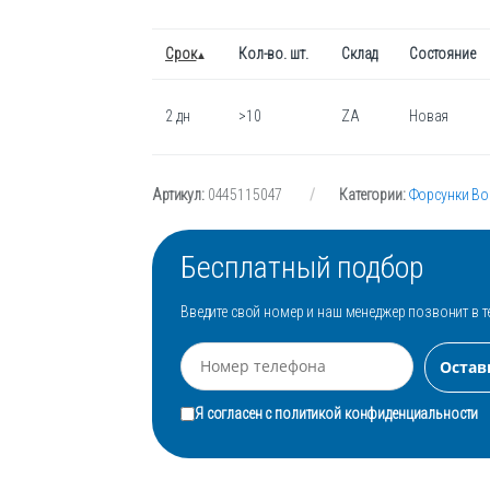
Срок
Кол-во. шт.
Склад
Состояние
2 дн
>10
ZA
Новая
Артикул:
0445115047
Категории:
Форсунки Bo
Бесплатный подбор
Введите свой номер и наш менеджер позвонит в т
Я согласен с
политикой конфиденциальности