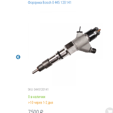
Форсунка Bosch 0 445 120 141
SKU: 0445120141
0 в наличии
>10 через 1-2 дня
7500
₽