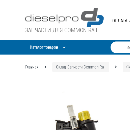
Skip
Skip
to
to
navigation
content
ОПЛАТА 
ЗАПЧАСТИ ДЛЯ COMMON RAIL
Каталог товаров
Главная
Склад: Запчасти Common Rail
Ф