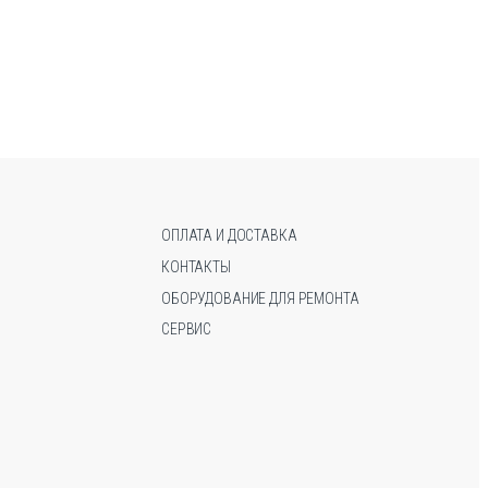
и
ч
е
с
т
в
о
ОПЛАТА И ДОСТАВКА
КОНТАКТЫ
ОБОРУДОВАНИЕ ДЛЯ РЕМОНТА
СЕРВИС