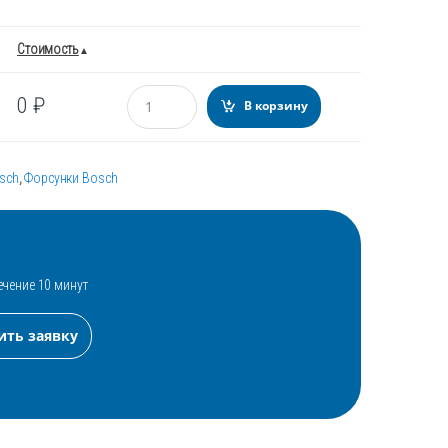
Стоимость
Количество
0
₽
В корзину
sch
,
Форсунки Bosch
ечение 10 минут