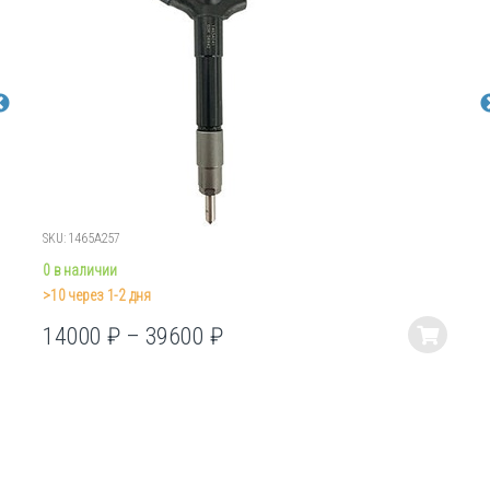
SKU: 1465A257
0 в наличии
>10 через 1-2 дня
14000
₽
–
39600
₽
Этот
товар
имеет
несколько
вариаций.
Опции