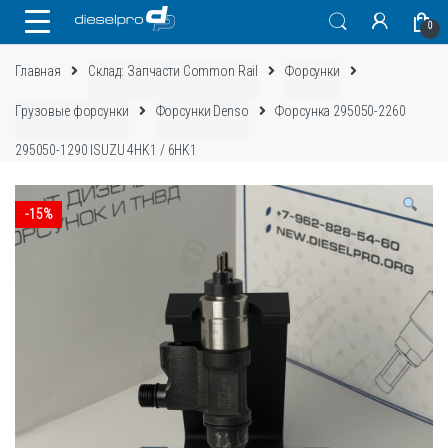
Skip
Skip
0
to
to
navigation
content
Главная
Склад: Запчасти Common Rail
Форсунки
Грузовые форсунки
Форсунки Denso
Форсунка 295050-2260
295050-1290 ISUZU 4HK1 / 6HK1
-
15%