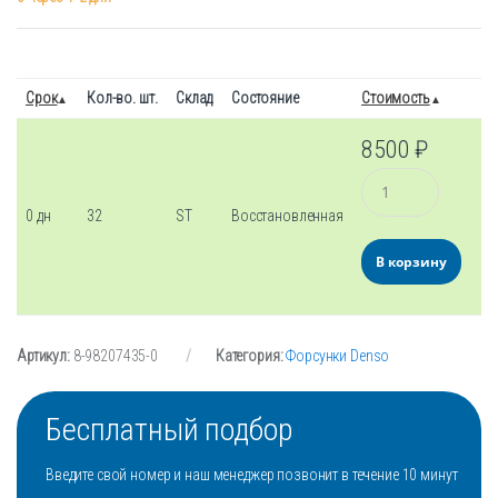
Срок
Кол-во. шт.
Склад
Состояние
Стоимость
8500
₽
Количество
0 дн
32
ST
Восстановленная
В корзину
Артикул:
8-98207435-0
Категория:
Форсунки Denso
Бесплатный подбор
Введите свой номер и наш менеджер позвонит в течение 10 минут