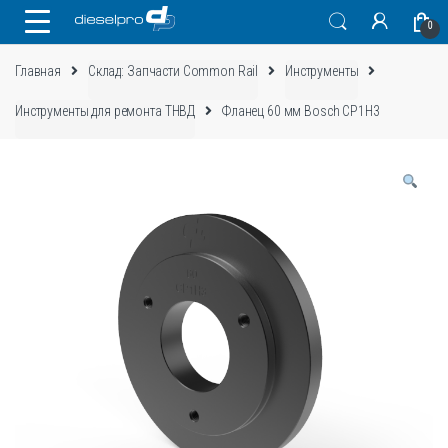
Skip
Skip
0
to
to
navigation
content
Главная
Склад: Запчасти Common Rail
Инструменты
Инструменты для ремонта ТНВД
Фланец 60 мм Bosch CP1H3