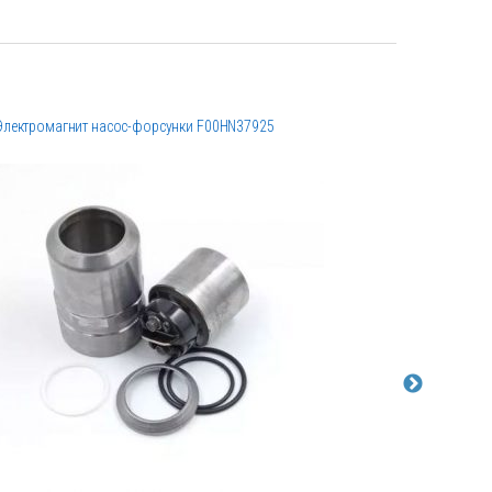
Электромагнит насос-форсунки F00HN37925
Электромаг