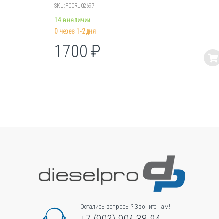
SKU: F00RJ02697
14 в наличии
0 через 1-2 дня
1700
₽
Этот
товар
имеет
несколько
вариаций.
Опции
можно
выбрать
на
странице
товара.
Остались вопросы ? Звоните нам!
+7 (903) 904 38-94