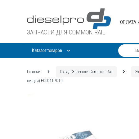
Skip
Skip
to
to
navigation
content
ОПЛАТА 
ЗАПЧАСТИ ДЛЯ COMMON RAIL
Каталог товаров
Главная
Склад: Запчасти Common Rail
Э
секции) F00041P019