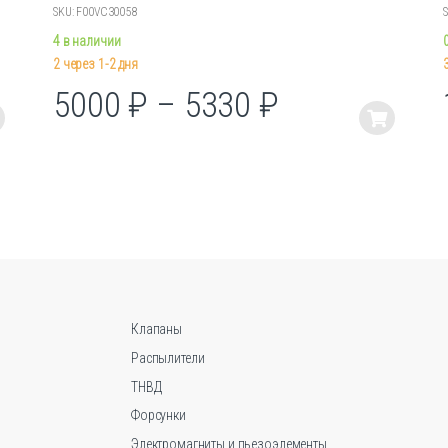
SKU: F00VC30058
4 в наличии
2 через 1-2 дня
5000
₽
–
5330
₽
Этот
товар
имеет
несколько
вариаций.
Опции
можно
выбрать
на
Клапаны
странице
товара.
Распылители
ТНВД
Форсунки
Электромагниты и пьезоэлементы