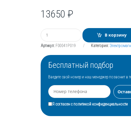
13650
₽
К
В корзину
о
л
Артикул:
F00041P019
Категория:
Электромагн
и
ч
е
Бесплатный подбор
с
т
в
Введите свой номер и наш менеджер позвонит в т
о
Я согласен с
политикой конфиденциальности