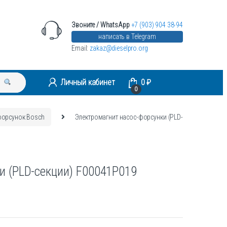
Звоните / WhatsApp
+7 (903) 904 38-94
написать в Telegram
Email:
zakaz@dieselpro.org
Личный кабинет
0
₽
0
форсунок Bosch
Электромагнит насос-форсунки (PLD-
и (PLD-секции) F00041P019