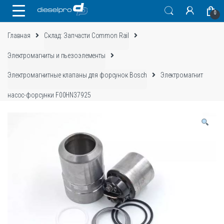
Skip
Skip
0
to
to
navigation
content
Главная
Склад: Запчасти Common Rail
Электромагниты и пьезоэлементы
Электромагнитные клапаны для форсунок Bosch
Электромагнит
насос-форсунки F00HN37925