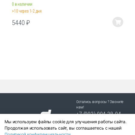
0 в наличии
>10 через 1-2 дня
5440
₽
Этот
товар
имеет
несколько
вариаций.
Опции
можно
выбрать
на
странице
товара.
Остались вопросы ? Звоните
нам!
+7 (903) 904 38-94
Мы используем файлы cookie для улучшения работы сайта.
г. Новосибирск, ул. Степная
Продолжая использовать сайт, вы соглашаетесь с нашей
25/1 к.1
Политикой конфиденциальности
.