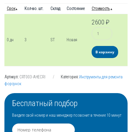
Срок
Кол-во. шт.
Склад
Состояние
Стоимость
2600
₽
Количество
0 дн
3
ST
Новая
В корзину
Артикул:
CRT003-AHECRI
Категория:
Инструменты для ремонта
форсунок
Бесплатный подбор
Введите свой номер и наш менеджер позвонит в течение 10 минут