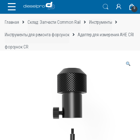
Skip
Skip
0
to
to
navigation
content
Главная
Склад: Запчасти Common Rail
Инструменты
Инструменты для ремонта форсунок
Адаптер для измерения AHE CRI
форсунок CR