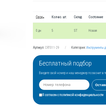
Срок
Кол-во. шт.
Склад
Состояние
0 дн
5
ST
Новая
Артикул:
CRT011-29
Категория:
Инструменты 
Бесплатный подбор
Введите свой номер и наш менеджер позвонит в т
Я согласен с
политикой конфиденциальности