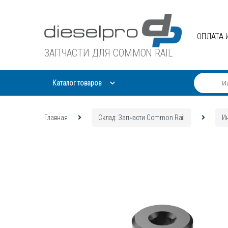
Skip
Skip
to
to
navigation
content
ОПЛАТА 
ЗАПЧАСТИ ДЛЯ COMMON RAIL
Каталог товаров
Главная
Склад: Запчасти Common Rail
И