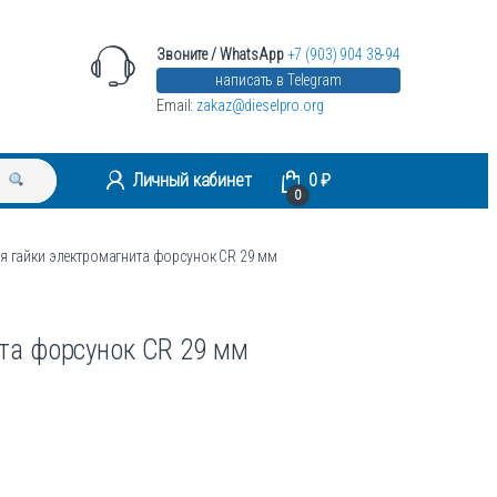
Звоните / WhatsApp
+7 (903) 904 38-94
написать в Telegram
Email:
zakaz@dieselpro.org
Личный кабинет
0
₽
0
я гайки электромагнита форсунок CR 29 мм
та форсунок CR 29 мм