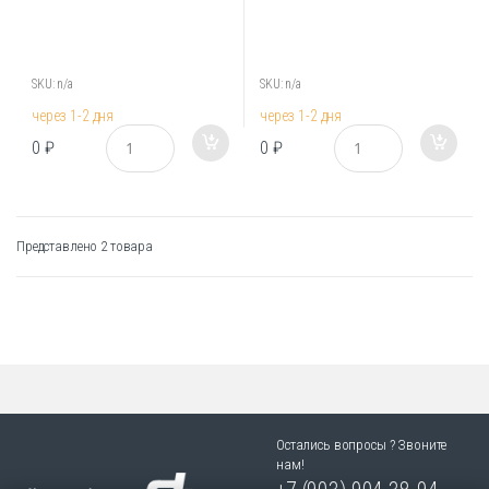
SKU: n/a
SKU: n/a
через 1-2 дня
через 1-2 дня
К
К
0
₽
0
₽
о
о
л
л
и
и
ч
ч
е
е
Представлено 2 товара
с
с
т
т
в
в
о
о
Остались вопросы ? Звоните
нам!