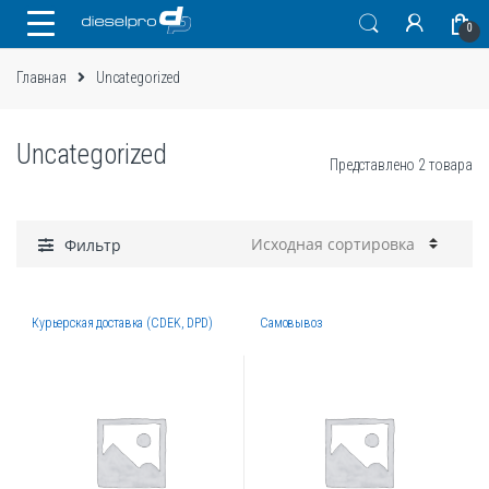
Skip
Skip
0
to
to
navigation
content
Главная
Uncategorized
Uncategorized
Представлено 2 товара
Фильтр
Курьерская доставка (CDEK, DPD)
Самовывоз