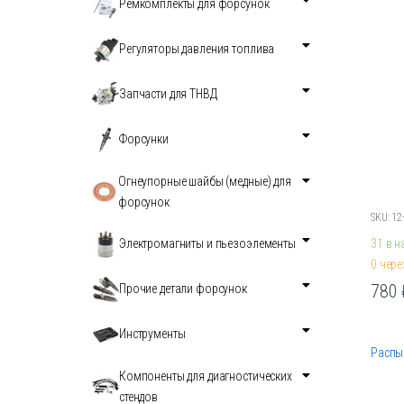
Ремкомплекты для форсунок
Регуляторы давления топлива
Запчасти для ТНВД
Форсунки
Огнеупорные шайбы (медные) для
форсунок
SKU: 12
31 в 
Электромагниты и пьезоэлементы
0 чере
780
Прочие детали форсунок
Этот
товар
Инструменты
имеет
Распы
неско
Компоненты для диагностических
вариа
стендов
Опции