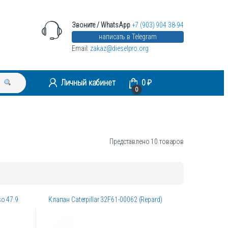
Звоните / WhatsApp
+7 (903) 904 38-94
написать в Telegram
Email:
zakaz@dieselpro.org
Личный кабинет
0
₽
0
Представлено 10 товаров
o 47.9
Клапан Caterpillar 32F61-00062 (Repard)