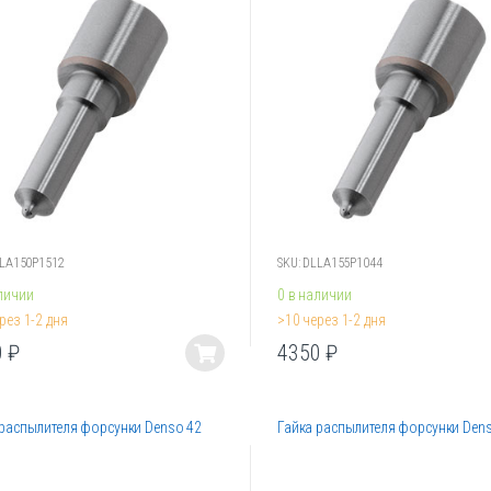
о
можно
ть
выбрать
на
ице
странице
.
товара.
LLA150P1512
SKU: DLLA155P1044
личии
0 в наличии
рез 1-2 дня
>10 через 1-2 дня
0
₽
4350
₽
Этот
товар
имеет
 распылителя форсунки Denso 42
Гайка распылителя форсунки Dens
лько
несколько
ций.
вариаций.
Опции