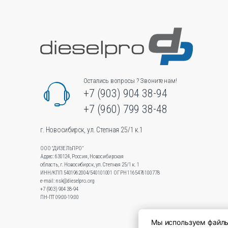
можн
выбра
на
стран
товара
Остались вопросы ? Звоните нам!
+7 (903) 904 38-94
+7 (960) 799 38-48
г. Новосибирск, ул. Степная 25/1 к.1
ООО "ДИЗЕЛЬПРО"
Адрес: 630124, Россия, Новосибирская
область, г. Новосибирск, ул.Степная 25/1 к. 1
ИНН/КПП 5401962004/540101001 ОГРН 1165476100778
e-mail: nsk@dieselpro.org
+7 (903) 904 38-94
ПН-ПТ 09:00-19:00
Мы используем файлы 