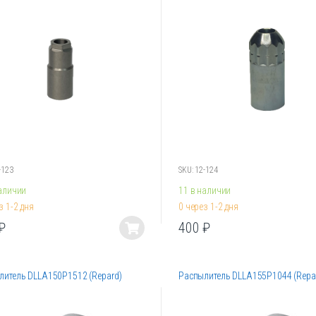
-123
SKU: 12-124
наличии
11 в наличии
з 1-2 дня
0 через 1-2 дня
₽
400
₽
Этот
товар
имеет
литель DLLA150P1512 (Repard)
Распылитель DLLA155P1044 (Repa
лько
несколько
ций.
вариаций.
Опции