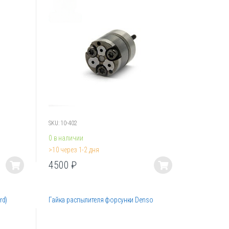
SKU: 10-402
0 в наличии
>10 через 1-2 дня
4500
₽
Этот
товар
имеет
rd)
Гайка распылителя форсунки Denso
несколько
вариаций.
Опции