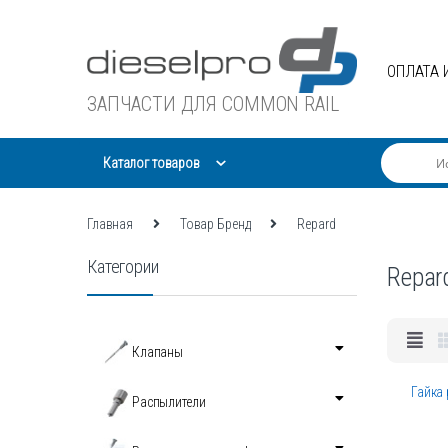
Skip
Skip
to
to
navigation
content
ОПЛАТА 
ЗАПЧАСТИ ДЛЯ COMMON RAIL
Каталог товаров
Главная
Товар Бренд
Repard
Категории
Repar
Клапаны
Гайка
Распылители