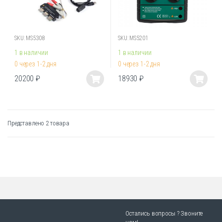
SKU: MS5308
SKU: MS5201
1 в наличии
1 в наличии
0 через 1-2 дня
0 через 1-2 дня
20200
₽
18930
₽
Этот
Этот
товар
товар
имеет
имеет
несколько
несколько
Представлено 2 товара
вариаций.
вариаций.
Опции
Опции
можно
можно
выбрать
выбрать
на
на
странице
странице
товара.
товара.
Остались вопросы ? Звоните