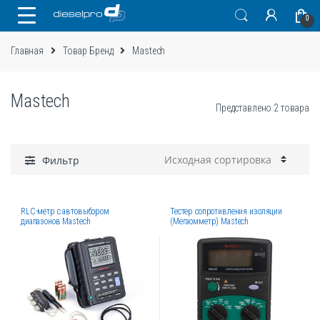
Skip
Skip
0
to
to
navigation
content
Главная
Товар Бренд
Mastech
Mastech
Представлено 2 товара
Фильтр
RLC-метр c автовыбором
Тестер сопротивления изоляции
диапазонов Mastech
(Мегаомметр) Mastech