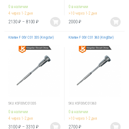
0 в наличии
0 в наличии
4 через 1-2 дня
>10 через 1-2 дня
2130
₽
–
8100
₽
2000
₽
Этот
Этот
товар
товар
Клапан F 00V C01 335 (Kingstar)
Клапан F 00V C01 363 (KingStar)
имеет
имеет
несколько
несколько
вариаций.
вариаций.
Опции
Опции
можно
можно
выбрать
выбрать
на
на
странице
странице
товара.
товара.
SKU: KSF00VC01335
SKU: KSF00VC01363
0 в наличии
0 в наличии
4 через 1-2 дня
>10 через 1-2 дня
3100
₽
–
3310
₽
2700
₽