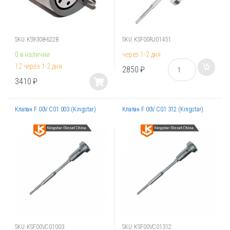
SKU: KS9308-622B
SKU: KSF00RJ01451
0 в наличии
через 1-2 дня
К
12 через 1-2 дня
2850
₽
о
3410
₽
л
Этот
и
товар
ч
е
Клапан F 00V C01 003 (Kingstar)
Клапан F 00V C01 312 (Kingstar)
имеет
с
несколько
т
вариаций.
в
Опции
о
можно
выбрать
на
странице
товара.
SKU: KSF00VC01003
SKU: KSF00VC01312