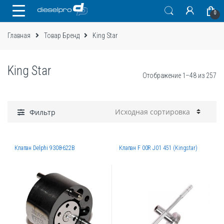
Skip
Skip
0
to
to
navigation
content
Главная
Товар Бренд
King Star
King Star
Отображение 1–48 из 257
Фильтр
Клапан Delphi 9308-622B
Клапан F 00R J01 451 (Kingstar)