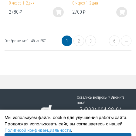
0 через 1-2 дня
0 через 1-2 дня
2780
₽
2700
₽
Этот
Этот
товар
товар
имеет
имеет
несколько
несколько
1
…
Отображение 1–48 из 257
2
3
6
→
вариаций.
вариаций.
Опции
Опции
можно
можно
выбрать
выбрать
на
на
странице
странице
товара.
товара.
Остались вопросы ? Звоните
нам!
+7 (903) 904 38-94
Мы используем файлы cookie для улучшения работы сайта.
г. Новосибирск, ул. Степная
Продолжая использовать сайт, вы соглашаетесь с нашей
25/1 к.1
Политикой конфиденциальности
.