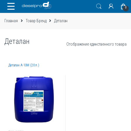
Skip
Skip
0
to
to
navigation
content
Главная
Товар Бренд
Деталан
Деталан
Отображение единственного товара
Деталан А-10М (20 л.)