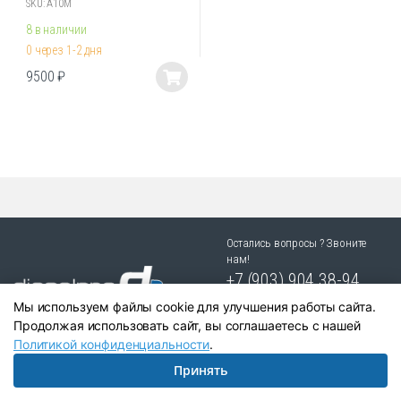
SKU: А10М
8 в наличии
0 через 1-2 дня
9500
₽
Этот
товар
имеет
несколько
вариаций.
Опции
можно
выбрать
Остались вопросы ? Звоните
на
нам!
странице
+7 (903) 904 38-94
товара.
г. Новосибирск, ул. Степная
Мы используем файлы cookie для улучшения работы сайта.
25/1 к.1
Продолжая использовать сайт, вы соглашаетесь с нашей
Политикой конфиденциальности
.
Принять
Написать в Telegram:
+79039043894