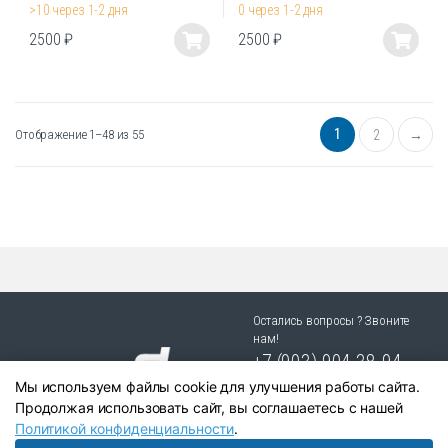
>10 через 1-2 дня
0 через 1-2 дня
2500
₽
2500
₽
Этот
Этот
товар
товар
имеет
имеет
несколько
несколько
1
Отображение 1–48 из 55
2
→
вариаций.
вариаций.
Опции
Опции
можно
можно
выбрать
выбрать
на
на
странице
странице
товара.
товара.
Остались вопросы ? Звоните
нам!
+7 (903) 904 38-94
Мы используем файлы cookie для улучшения работы сайта.
г. Новосибирск, ул. Степная
Продолжая использовать сайт, вы соглашаетесь с нашей
25/1 к.1
Политикой конфиденциальности
.