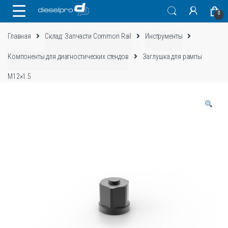
Skip
Skip
0
to
to
navigation
content
Главная
Склад: Запчасти Common Rail
Инструменты
Компоненты для диагностических стендов
Заглушка для рампы
М12×1.5