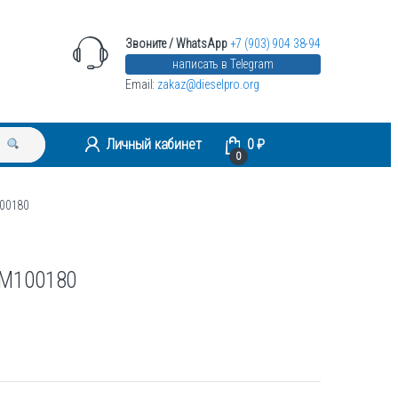
Звоните / WhatsApp
+7 (903) 904 38-94
написать в Telegram
Email:
zakaz@dieselpro.org
Личный кабинет
0
₽
0
100180
1M100180