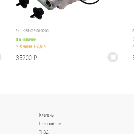
SKU: К-81-015-00-00-00
0 в наличии
>10 через 1-2 дня
35200
₽
Этот
товар
имеет
несколько
вариаций.
Опции
можно
выбрать
на
Клапаны
странице
Распылители
товара.
ТНВД