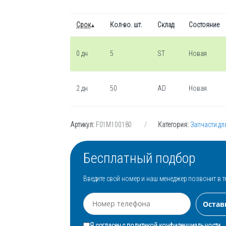
Срок
Кол-во. шт.
Склад
Состояние
0 дн
5
ST
Новая
2 дн
50
AD
Новая
Артикул:
F01M100180
Категория:
Запчасти дл
Бесплатный подбор
Введите свой номер и наш менеджер позвонит в т
Я согласен с
политикой конфиденциальности