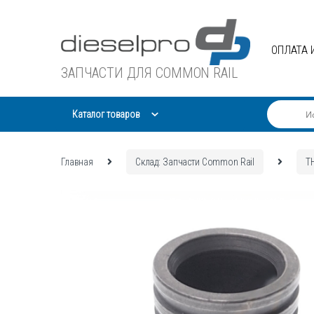
Skip
Skip
to
to
navigation
content
ОПЛАТА 
ЗАПЧАСТИ ДЛЯ COMMON RAIL
Каталог товаров
Главная
Склад: Запчасти Common Rail
Т