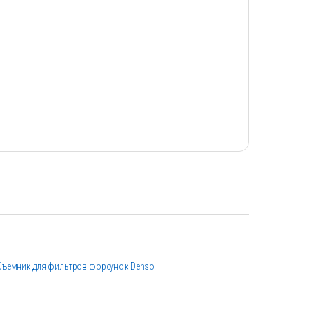
Съемник для фильтров форсунок Denso
Тестер соп