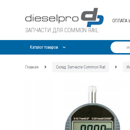
Skip
Skip
to
to
navigation
content
ОПЛАТА 
ЗАПЧАСТИ ДЛЯ COMMON RAIL
Каталог товаров
Главная
Склад: Запчасти Common Rail
И