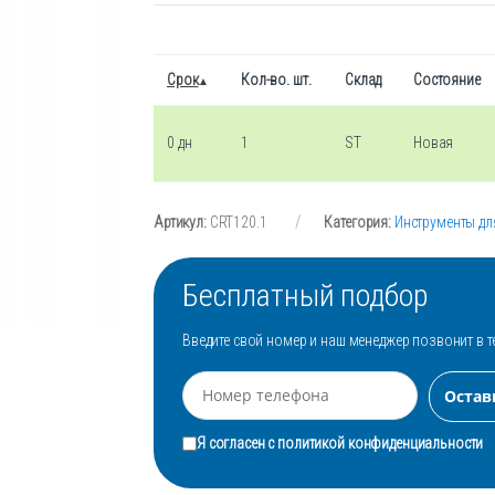
Срок
Кол-во. шт.
Склад
Состояние
0 дн
1
ST
Новая
Артикул:
CRT120.1
Категория:
Инструменты дл
Бесплатный подбор
Введите свой номер и наш менеджер позвонит в т
Я согласен с
политикой конфиденциальности