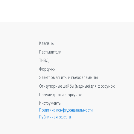
несколько
вариаций.
Опции
можно
выбрать
на
странице
Клапаны
товара.
Распылители
ТНВД
Форсунки
Электромагниты и пьезоэлементы
Огнеупорные шайбы (медные) для форсунок
Прочие детали форсунок
Инструменты
Политика конфиденциальности
Публичная оферта