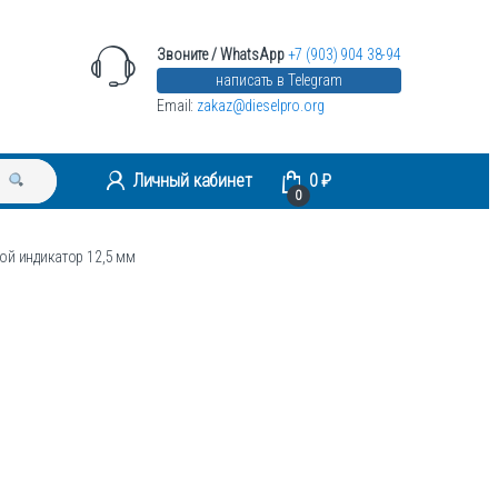
Звоните / WhatsApp
+7 (903) 904 38-94
написать в Telegram
Email:
zakaz@dieselpro.org
Личный кабинет
0
₽
0
й индикатор 12,5 мм