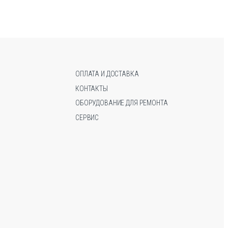
несколько
несколько
вариаций.
вариаций.
Опции
Опции
можно
можно
выбрать
выбрать
на
на
странице
странице
ОПЛАТА И ДОСТАВКА
товара.
товара.
КОНТАКТЫ
ОБОРУДОВАНИЕ ДЛЯ РЕМОНТА
СЕРВИС