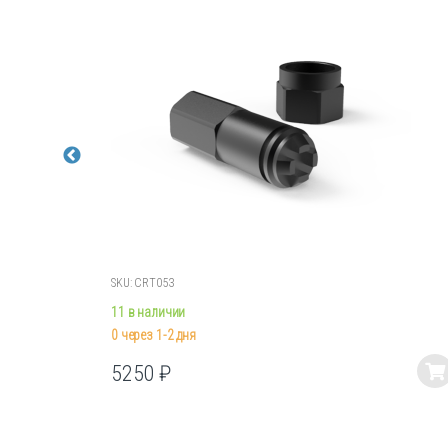
SKU: CRT053
11 в наличии
0 через 1-2 дня
5250
₽
Этот
товар
имеет