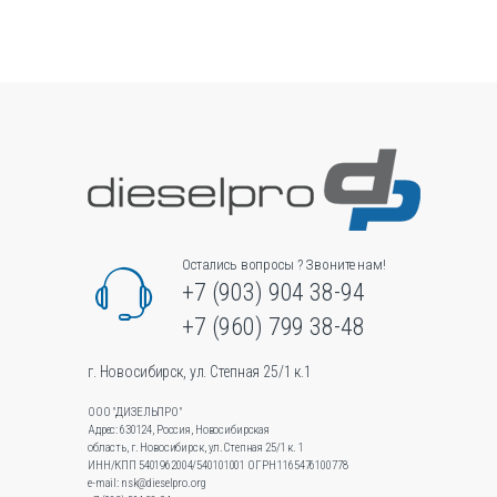
несколько
вариаций.
Опции
можно
выбрать
на
странице
товара.
Остались вопросы ? Звоните нам!
+7 (903) 904 38-94
+7 (960) 799 38-48
г. Новосибирск, ул. Степная 25/1 к.1
ООО "ДИЗЕЛЬПРО"
Адрес: 630124, Россия, Новосибирская
область, г. Новосибирск, ул.Степная 25/1 к. 1
ИНН/КПП 5401962004/540101001 ОГРН 1165476100778
e-mail: nsk@dieselpro.org