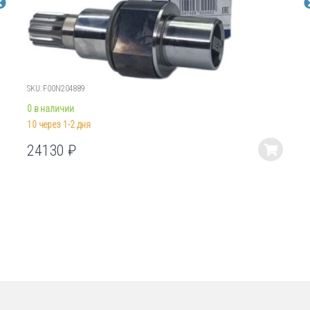
SKU: F00N204889
0 в наличии
10 через 1-2 дня
24130
₽
Этот
товар
имеет
несколько
вариаций.
Опции
можно
выбрать
на
странице