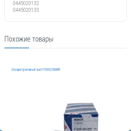
0445020132
0445020133
Похожие товары
Эксцентриковый вал F00N204889