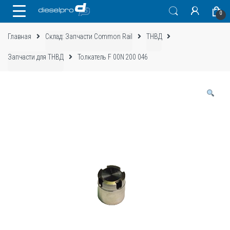
Skip
Skip
0
to
to
navigation
content
Главная
Склад: Запчасти Common Rail
ТНВД
Запчасти для ТНВД
Толкатель F 00N 200 046