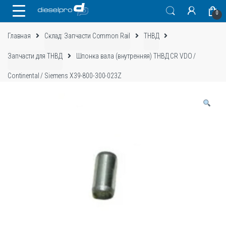
Skip
Skip
0
to
to
navigation
content
Главная
Склад: Запчасти Common Rail
ТНВД
Запчасти для ТНВД
Шпонка вала (внутренняя) ТНВД CR VDO /
Continental / Siemens X39-800-300-023Z