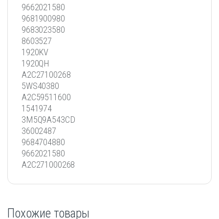
9662021580
9681900980
9683023580
8603527
1920KV
1920QH
A2C27100268
5WS40380
A2C59511600
1541974
3M5Q9A543CD
36002487
9684704880
9662021580
A2C271000268
Похожие товары