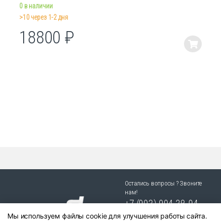
0 в наличии
>10 через 1-2 дня
18800
₽
Этот
товар
имеет
несколько
вариаций.
Опции
можно
выбрать
на
странице
товара.
Остались вопросы ? Звоните
нам!
+7 (903) 904 38-94
Мы используем файлы cookie для улучшения работы сайта.
г. Новосибирск, ул. Степная