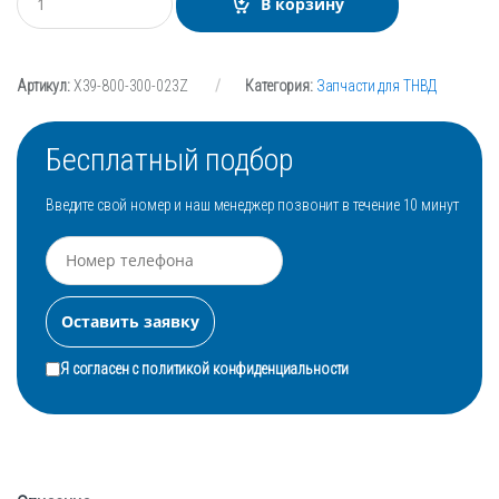
В корзину
о
л
и
ч
Артикул:
X39-800-300-023Z
Категория:
Запчасти для ТНВД
е
с
т
в
Бесплатный подбор
о
Введите свой номер и наш менеджер позвонит в течение 10 минут
Я согласен с
политикой конфиденциальности