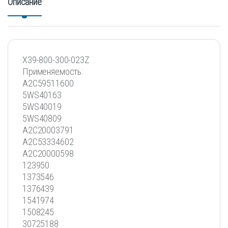
Описание
X39-800-300-023Z
Применяемость:
A2C59511600
5WS40163
5WS40019
5WS40809
A2C20003791
A2C53334602
A2C20000598
123950
1373546
1376439
1541974
1508245
30725188