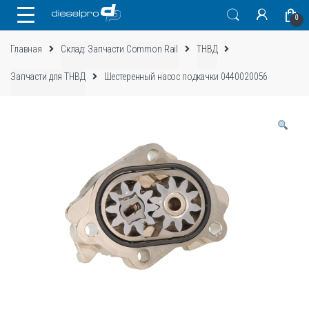
Skip
Skip
0
to
to
navigation
content
Главная
Склад: Запчасти Common Rail
ТНВД
Запчасти для ТНВД
Шестеренный насос подкачки 0440020056