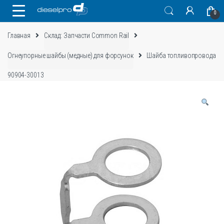
Skip
Skip
0
to
to
navigation
content
Главная
Склад: Запчасти Common Rail
Огнеупорные шайбы (медные) для форсунок
Шайба топливопровода
90904-30013