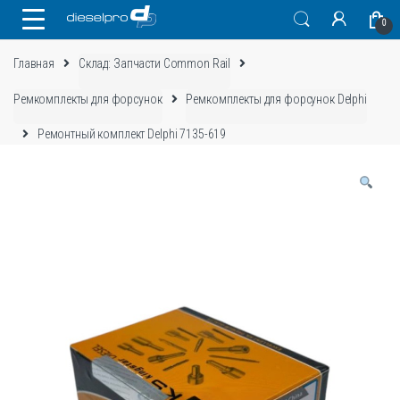
Skip
Skip
0
to
to
navigation
content
Главная
Склад: Запчасти Common Rail
Ремкомплекты для форсунок
Ремкомплекты для форсунок Delphi
Ремонтный комплект Delphi 7135-619