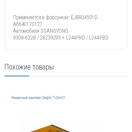
Применяется в форсунках: EJBR04501D
A6640170121
Автомобили: SSANGYONG
9308‐622B / 28239295 + L244PRD / L244PBD
Похожие товары
Ремонтный комплект Delphi 7135-617