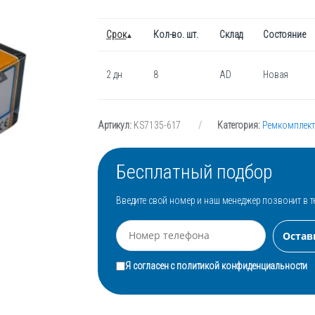
Срок
Кол-во. шт.
Склад
Состояние
2 дн
8
AD
Новая
Артикул:
KS7135-617
Категория:
Ремкомплект
Бесплатный подбор
Введите свой номер и наш менеджер позвонит в т
Я согласен с
политикой конфиденциальности