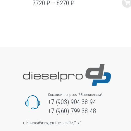
7720
₽
–
8270
₽
Этот
товар
имеет
несколько
вариаций.
Опции
можно
выбрать
на
странице
товара.
Остались вопросы ? Звоните нам!
+7 (903) 904 38-94
+7 (960) 799 38-48
г. Новосибирск, ул. Степная 25/1 к.1