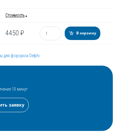
Стоимость
Количество
4450
₽
В корзину
ы для форсунок Delphi
ечение 10 минут