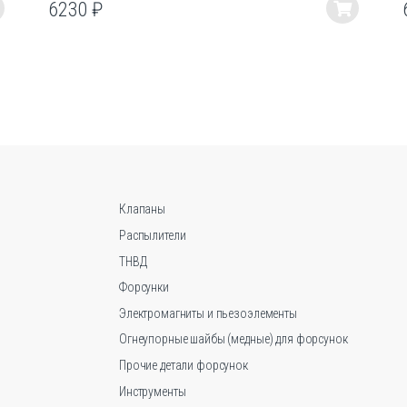
6230
₽
Этот
товар
имеет
несколько
вариаций.
Опции
можно
выбрать
на
странице
Клапаны
товара.
Распылители
ТНВД
Форсунки
Электромагниты и пьезоэлементы
Огнеупорные шайбы (медные) для форсунок
Прочие детали форсунок
Инструменты