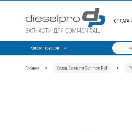
Skip
Skip
to
to
navigation
content
ОПЛАТА 
ЗАПЧАСТИ ДЛЯ COMMON RAIL
Каталог товаров
Главная
Склад: Запчасти Common Rail
Р