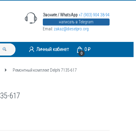
Звоните / WhatsApp
+7 (903) 904 38-94
написать в Telegram
Email:
zakaz@dieselpro.org
Личный кабинет
0
₽
0
Ремонтный комплект Delphi 7135-617
135-617