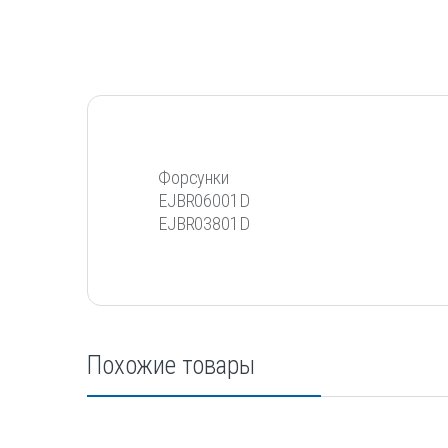
Форсунки
EJBR06001D
EJBR03801D
Похожие товары