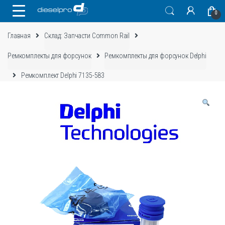
Skip
Skip
0
to
to
navigation
content
Главная
Склад: Запчасти Common Rail
Ремкомплекты для форсунок
Ремкомплекты для форсунок Delphi
Ремкомплект Delphi 7135-583