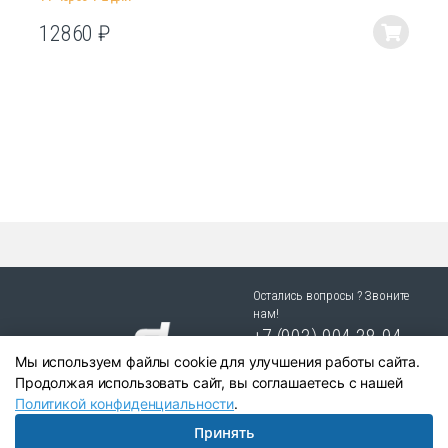
12860
₽
Этот
товар
имеет
несколько
вариаций.
Опции
можно
выбрать
на
странице
товара.
Остались вопросы ? Звоните
нам!
+7 (903) 904 38-94
Мы используем файлы cookie для улучшения работы сайта.
г. Новосибирск, ул. Степная
Продолжая использовать сайт, вы соглашаетесь с нашей
25/1 к.1
Политикой конфиденциальности
.
Принять
Написать в Telegram:
+79039043894