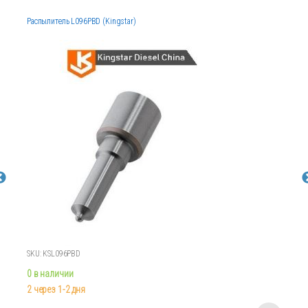
Распылитель L096PBD (Kingstar)
SKU: KSL096PBD
0 в наличии
2 через 1-2 дня