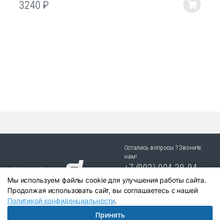
3240
₽
Этот
товар
имеет
несколько
вариаций.
Опции
можно
выбрать
на
странице
товара.
Остались вопросы ? Звоните
нам!
+7 (903) 904 38-94
Мы используем файлы cookie для улучшения работы сайта.
г. Новосибирск, ул. Степная
Продолжая использовать сайт, вы соглашаетесь с нашей
25/1 к.1
Политикой конфиденциальности
.
Принять
Написать в Telegram:
+79039043894