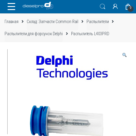
Skip
Skip
0
to
to
navigation
content
Главная
Склад: Запчасти Common Rail
Распылители
Распылители для форсунок Delphi
Распылитель L403PRD