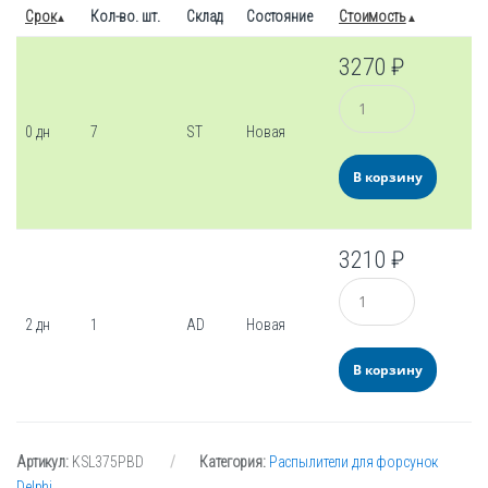
Срок
Кол-во. шт.
Склад
Состояние
Стоимость
3270
₽
Количество
0 дн
7
ST
Новая
В корзину
3210
₽
Количество
2 дн
1
AD
Новая
В корзину
Артикул:
KSL375PBD
Категория:
Распылители для форсунок
Delphi