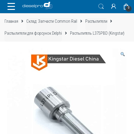
Skip
Skip
0
to
to
navigation
content
Главная
Склад: Запчасти Common Rail
Распылители
Распылители для форсунок Delphi
Распылитель L375PBD (Kingstar)