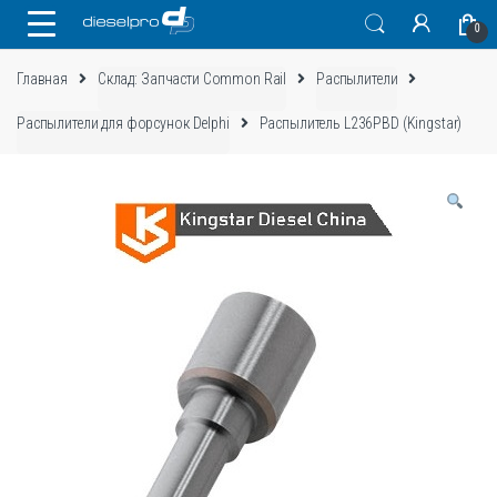
Skip
Skip
0
to
to
navigation
content
Главная
Склад: Запчасти Common Rail
Распылители
Распылители для форсунок Delphi
Распылитель L236PBD (Kingstar)