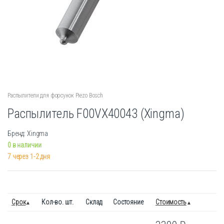
Распылители для форсунок Piezo Bosch
Распылитель F00VX40043 (Xingma)
Бренд: Xingma
0 в наличии
7 через 1-2 дня
Срок
Кол-во. шт.
Склад
Состояние
Стоимость