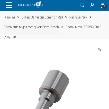
Skip
Skip
0
to
to
navigation
content
Главная
Склад: Запчасти Common Rail
Распылители
Распылители для форсунок Piezo Bosch
Распылитель F00VX40043
(Xingma)