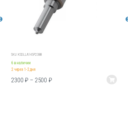
SKU: KSDLLA145P2388
6 в наличии
2 через 1-2 дня
2300
₽
–
2500
₽
Этот
товар
имеет
несколько
вариаций.
Опции
можно