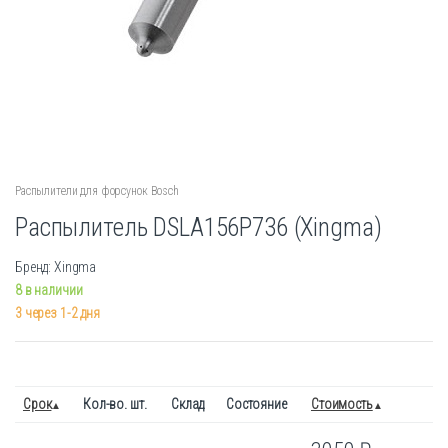
Распылители для форсунок Bosch
Распылитель DSLA156P736 (Xingma)
Бренд: Xingma
8 в наличии
3 через 1-2 дня
Срок
Кол-во. шт.
Склад
Состояние
Стоимость