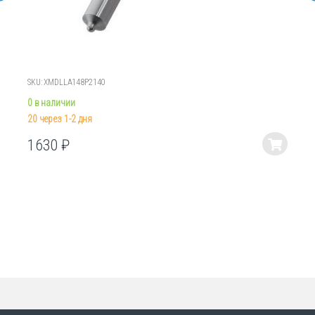
SKU: XMDLLA148P2140
0 в наличии
20 через 1-2 дня
1630
₽
Этот
товар
имеет
несколько
вариаций.
Опции
можно
выбрать
на
странице
товара.