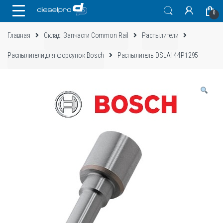
Skip
Skip
0
to
to
navigation
content
Главная
Склад: Запчасти Common Rail
Распылители
Распылители для форсунок Bosch
Распылитель DSLA144P1295