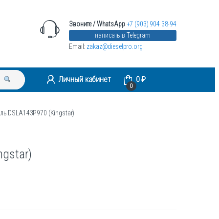
Звоните / WhatsApp
+7 (903) 904 38-94
написать в Telegram
Email:
zakaz@dieselpro.org
Личный кабинет
0
₽
0
ль DSLA143P970 (Kingstar)
gstar)