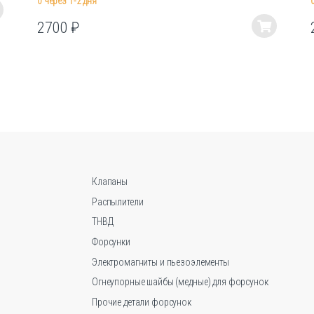
0 через 1-2 дня
2700
₽
Этот
товар
имеет
несколько
вариаций.
Опции
можно
выбрать
на
странице
Клапаны
товара.
Распылители
ТНВД
Форсунки
Электромагниты и пьезоэлементы
Огнеупорные шайбы (медные) для форсунок
Прочие детали форсунок