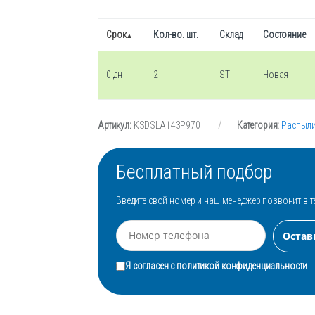
Срок
Кол-во. шт.
Склад
Состояние
0 дн
2
ST
Новая
Артикул:
KSDSLA143P970
Категория:
Распыли
Бесплатный подбор
Введите свой номер и наш менеджер позвонит в т
Я согласен с
политикой конфиденциальности