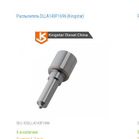
Распылитель DLLA143P1696 (Kingstar)
SKU: KSDLLA143P1696
6 в наличии