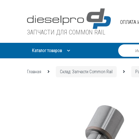
Skip
Skip
to
to
navigation
content
ОПЛАТА 
ЗАПЧАСТИ ДЛЯ COMMON RAIL
Каталог товаров
Главная
Склад: Запчасти Common Rail
Р