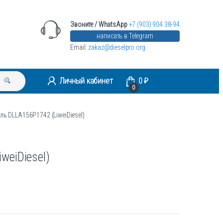
Звоните / WhatsApp
+7 (903) 904 38-94
написать в Telegram
Email:
zakaz@dieselpro.org
Личный кабинет
0
₽
0
ль DLLA156P1742 (LiweiDiesel)
weiDiesel)