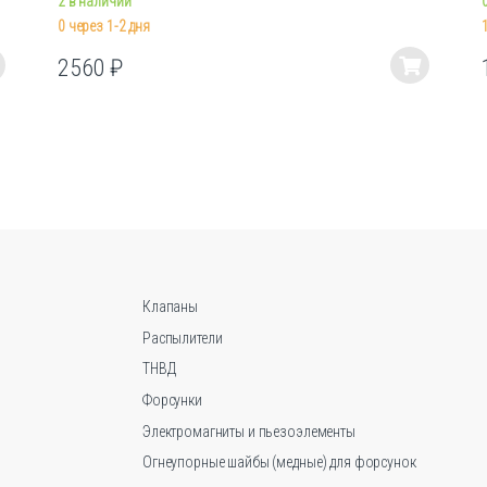
2 в наличии
0 через 1-2 дня
2560
₽
Этот
товар
имеет
несколько
вариаций.
Опции
можно
выбрать
на
странице
Клапаны
товара.
Распылители
ТНВД
Форсунки
Электромагниты и пьезоэлементы
Огнеупорные шайбы (медные) для форсунок