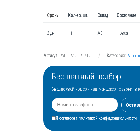
Срок
Кол-во. шт.
Склад
Состояние
2 дн
11
AD
Новая
Артикул:
LWDLLA156P1742
Категория:
Распыл
Бесплатный подбор
Введите свой номер и наш менеджер позвонит в т
Я согласен с
политикой конфиденциальности