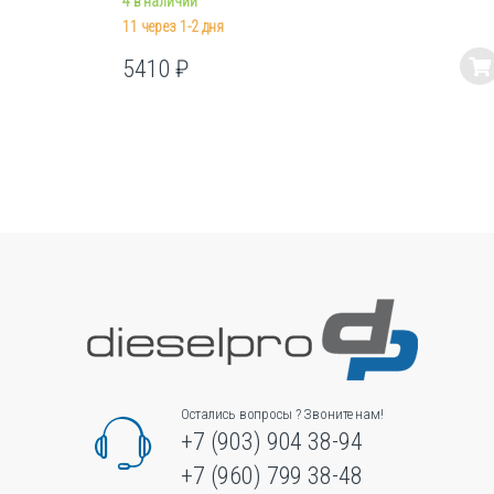
4 в наличии
11 через 1-2 дня
5410
₽
Этот
товар
имеет
несколько
вариаций.
Опции
можно
выбрать
на
странице
товара.
Остались вопросы ? Звоните нам!
+7 (903) 904 38-94
+7 (960) 799 38-48