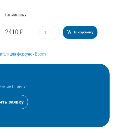
Стоимость
Количество
2410
₽
В корзину
ители для форсунок Bosch
ечение 10 минут