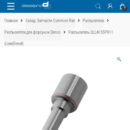
Skip
Skip
0
to
to
navigation
content
Главная
Склад: Запчасти Common Rail
Распылители
Распылители для форсунок Denso
Распылитель DLLA155P911
(LiweiDiesel)