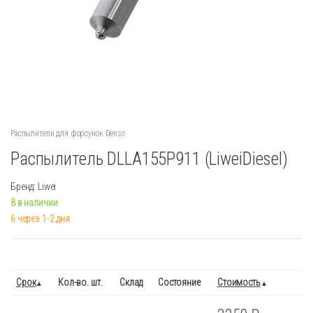
Распылители для форсунок Denso
Распылитель DLLA155P911 (LiweiDiesel)
Бренд: Liwei
8 в наличии
6 через 1-2 дня
Срок
Кол-во. шт.
Склад
Состояние
Стоимость