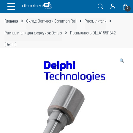
Skip
Skip
0
to
to
navigation
content
Главная
Склад: Запчасти Common Rail
Распылители
Распылители для форсунок Denso
Распылитель DLLA155P842
(Delphi)