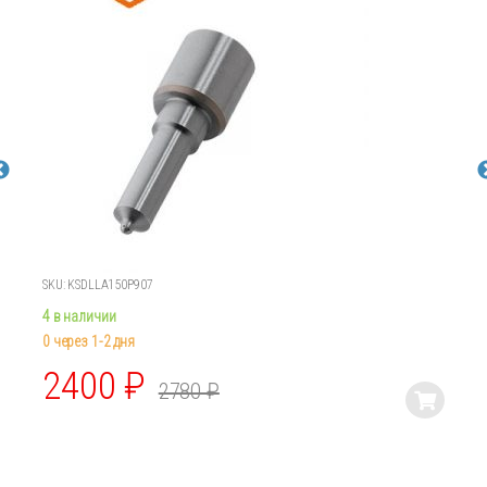
SKU: KSDLLA150P907
4 в наличии
0 через 1-2 дня
2400
₽
2780
₽
Этот
товар
имеет
несколько