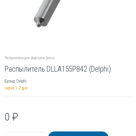
Распылители для форсунок Denso
Распылитель DLLA155P842 (Delphi)
Бренд: Delphi
через 1-2 дня
0
₽
К