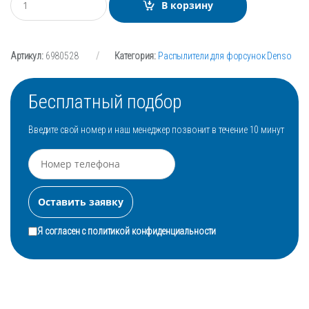
В корзину
о
л
и
ч
Артикул:
6980528
Категория:
Распылители для форсунок Denso
е
с
т
в
Бесплатный подбор
о
Введите свой номер и наш менеджер позвонит в течение 10 минут
Я согласен с
политикой конфиденциальности