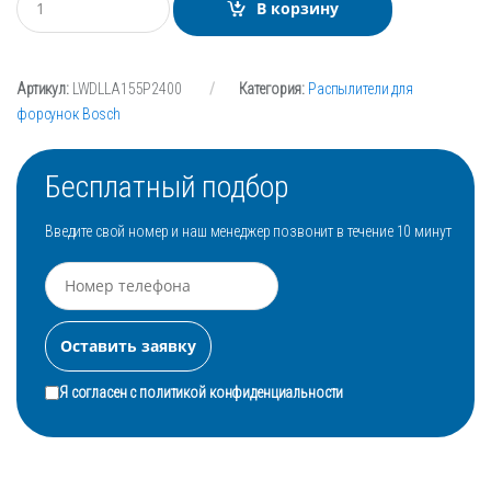
В корзину
о
л
и
ч
Артикул:
LWDLLA155P2400
Категория:
Распылители для
е
с
форсунок Bosch
т
в
о
Бесплатный подбор
Введите свой номер и наш менеджер позвонит в течение 10 минут
Я согласен с
политикой конфиденциальности