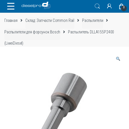
Skip
Skip
0
to
to
navigation
content
Главная
Склад: Запчасти Common Rail
Распылители
Распылители для форсунок Bosch
Распылитель DLLA155P2400
(LiweiDiesel)