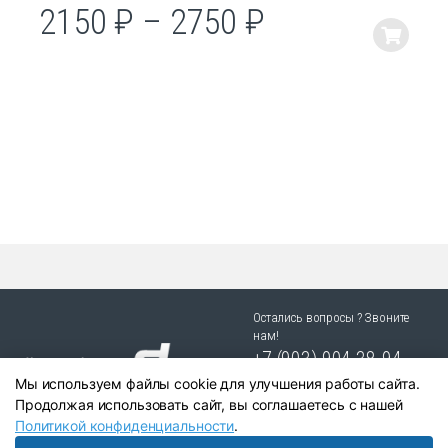
2150
₽
–
2750
₽
Этот
товар
имеет
несколько
вариаций.
Опции
можно
выбрать
на
странице
товара.
Остались вопросы ? Звоните
нам!
+7 (903) 904 38-94
Мы используем файлы cookie для улучшения работы сайта.
г. Новосибирск, ул. Степная
Продолжая использовать сайт, вы соглашаетесь с нашей
25/1 к.1
Политикой конфиденциальности
.