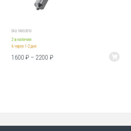
SKU: XMG3S10
2 в наличии
6 через 1-2 дня
1600
₽
–
2200
₽
Этот
товар
имеет
несколько
вариаций.
Опции
можно
выбрать
на
странице
товара.