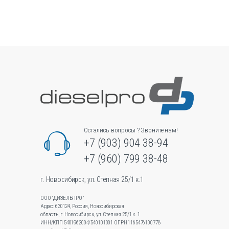
несколько
вариаций.
Опции
можно
выбрать
на
странице
товара.
Остались вопросы ? Звоните нам!
+7 (903) 904 38-94
+7 (960) 799 38-48
г. Новосибирск, ул. Степная 25/1 к.1
ООО "ДИЗЕЛЬПРО"
Адрес: 630124, Россия, Новосибирская
область, г. Новосибирск, ул.Степная 25/1 к. 1
ИНН/КПП 5401962004/540101001 ОГРН 1165476100778