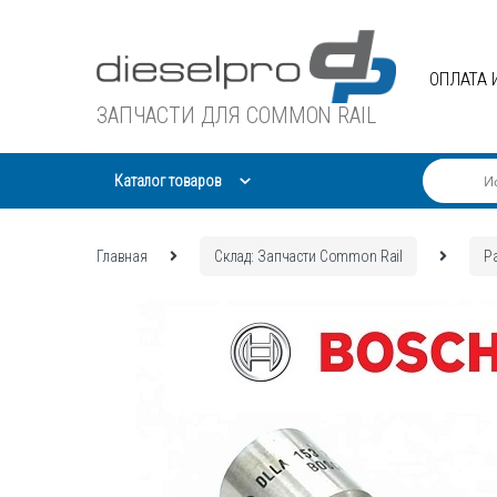
Skip
Skip
to
to
navigation
content
ОПЛАТА 
ЗАПЧАСТИ ДЛЯ COMMON RAIL
Каталог товаров
Главная
Склад: Запчасти Common Rail
Р