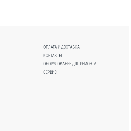
несколько
несколько
вариаций.
вариаций.
Опции
Опции
можно
можно
выбрать
выбрать
на
на
странице
странице
ОПЛАТА И ДОСТАВКА
товара.
товара.
КОНТАКТЫ
ОБОРУДОВАНИЕ ДЛЯ РЕМОНТА
СЕРВИС