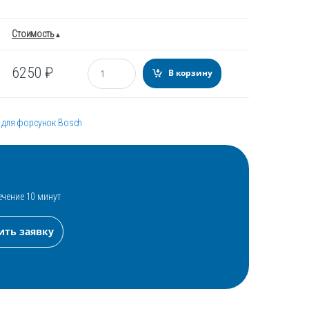
Стоимость
Количество
6250
₽
В корзину
 для форсунок Bosch
ечение 10 минут