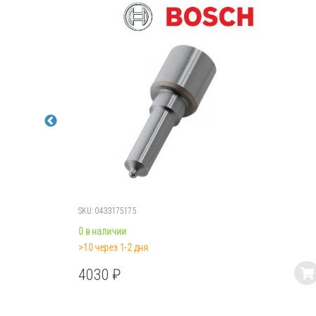
SKU: 0433175175
0 в наличии
>10 через 1-2 дня
4030
₽
Этот
товар
имеет