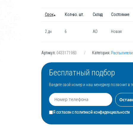
Срок
Кол-во. шт.
Склад
Состояние
2 дн
6
AD
Новая
Артикул:
0433171983
Категория:
Распылители
Бесплатный подбор
Введите свой номер и наш менеджер позвонит в т
Я согласен с
политикой конфиденциальности