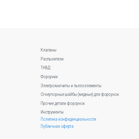
с
т
в
о
Клапаны
Распылители
ТНВД
Форсунки
Электромагниты и пьезоэлементы
Огнеупорные шайбы (медные) для форсунок
Прочие детали форсунок
Инструменты
Политика конфиденциальности
Публичная оферта