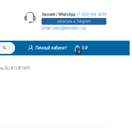
Звоните / WhatsApp
+7 (903) 904 38-94
написать в Telegram
Email:
zakaz@dieselpro.org
Личный кабинет
0
₽
0
ель DLLA153P1609