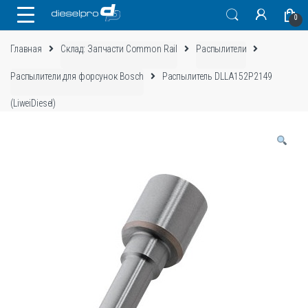
Skip
Skip
0
to
to
navigation
content
Главная
Склад: Запчасти Common Rail
Распылители
Распылители для форсунок Bosch
Распылитель DLLA152P2149
(LiweiDiesel)