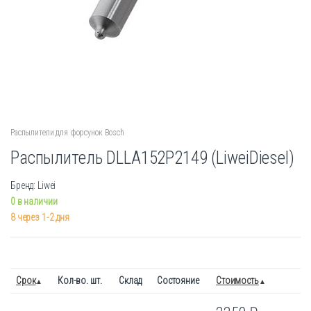
Распылители для форсунок Bosch
Распылитель DLLA152P2149 (LiweiDiesel)
Бренд: Liwei
0 в наличии
8 через 1-2 дня
Срок
Кол-во. шт.
Склад
Состояние
Стоимость