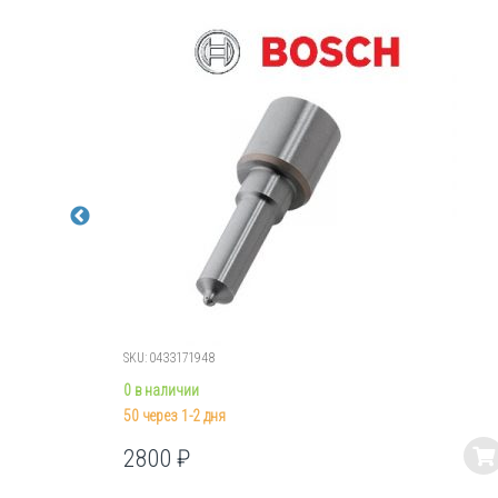
SKU: 0433171948
0 в наличии
50 через 1-2 дня
2800
₽
Этот
товар