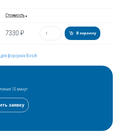
Стоимость
Количество
7330
₽
В корзину
 для форсунок Bosch
ечение 10 минут