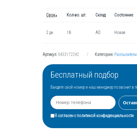
Срок
Кол-во. шт.
Склад
Состояние
2 дн
18
AD
Новая
Артикул:
0433172242
Категория:
Распылители
Бесплатный подбор
Введите свой номер и наш менеджер позвонит в т
Я согласен с
политикой конфиденциальности