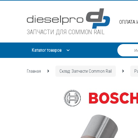
Skip
Skip
to
to
navigation
content
ОПЛАТА 
ЗАПЧАСТИ ДЛЯ COMMON RAIL
Каталог товаров
Главная
Склад: Запчасти Common Rail
Р