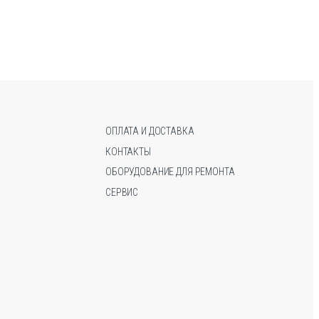
имеет
имеет
несколько
несколько
вариаций.
вариаций.
Опции
Опции
можно
можно
выбрать
выбрать
на
на
странице
странице
ОПЛАТА И ДОСТАВКА
товара.
товара.
КОНТАКТЫ
ОБОРУДОВАНИЕ ДЛЯ РЕМОНТА
СЕРВИС