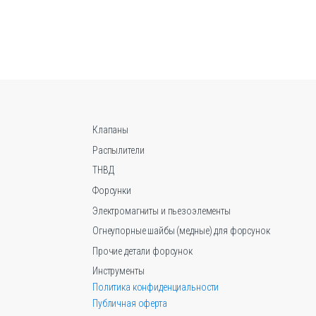
имеет
несколько
вариаций.
Опции
можно
выбрать
на
странице
Клапаны
товара.
Распылители
ТНВД
Форсунки
Электромагниты и пьезоэлементы
Огнеупорные шайбы (медные) для форсунок
Прочие детали форсунок
Инструменты
Политика конфиденциальности
Публичная оферта