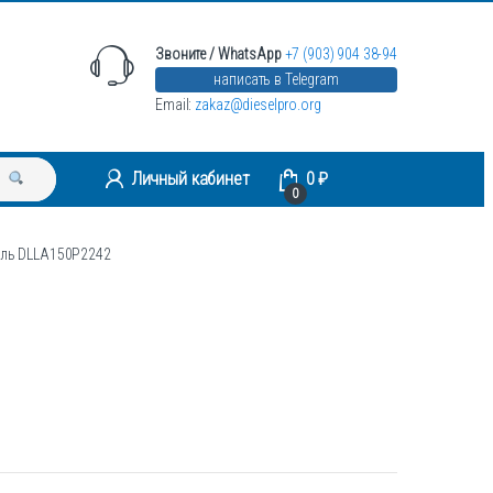
Звоните / WhatsApp
+7 (903) 904 38-94
написать в Telegram
Email:
zakaz@dieselpro.org
Личный кабинет
0
₽
0
ель DLLA150P2242