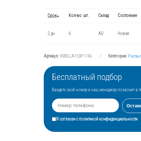
Срок
Кол-во. шт.
Склад
Состояние
2 дн
6
AD
Новая
Артикул:
XMDLLA150P1746
Категория:
Распыл
Бесплатный подбор
Введите свой номер и наш менеджер позвонит в т
Я согласен с
политикой конфиденциальности