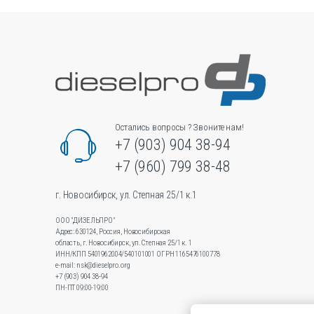
можно
выбрать
на
странице
товара.
Остались вопросы ? Звоните нам!
+7 (903) 904 38-94
+7 (960) 799 38-48
г. Новосибирск, ул. Степная 25/1 к.1
ООО "ДИЗЕЛЬПРО"
Адрес: 630124, Россия, Новосибирская
область, г. Новосибирск, ул.Степная 25/1 к. 1
ИНН/КПП 5401962004/540101001 ОГРН 1165476100778
e-mail: nsk@dieselpro.org
+7 (903) 904 38-94
ПН-ПТ 09:00-19:00