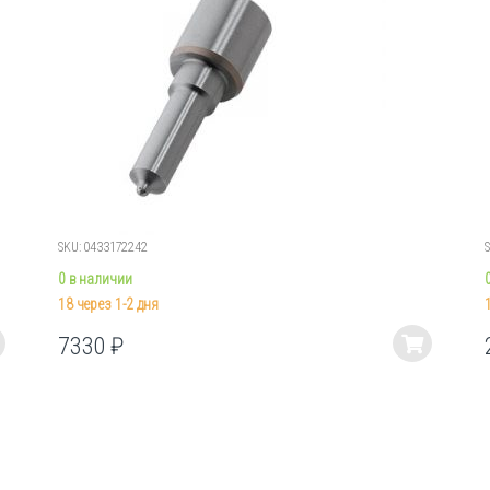
SKU: 0433172242
0 в наличии
18 через 1-2 дня
7330
₽
Этот
товар
имеет
несколько
вариаций.
Опции