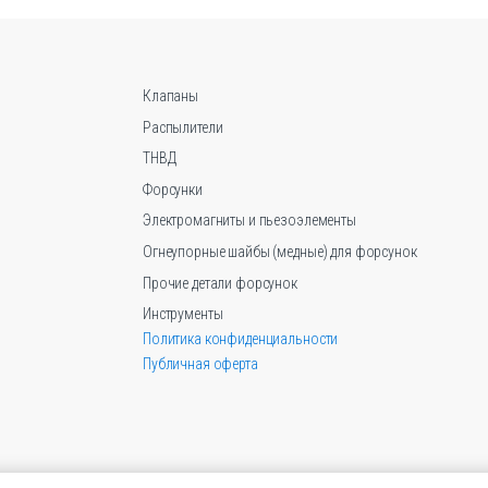
можно
выбрать
на
странице
Клапаны
товара.
Распылители
ТНВД
Форсунки
Электромагниты и пьезоэлементы
Огнеупорные шайбы (медные) для форсунок
Прочие детали форсунок
Инструменты
Политика конфиденциальности
Публичная оферта