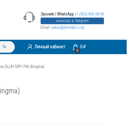
Звоните / WhatsApp
+7 (903) 904 38-94
написать в Telegram
Email:
zakaz@dieselpro.org
Личный кабинет
0
₽
0
ль DLLA150P1746 (Xingma)
ingma)