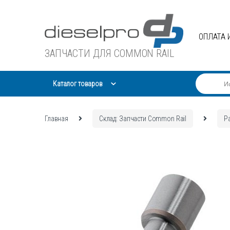
Skip
Skip
to
to
navigation
content
ОПЛАТА 
ЗАПЧАСТИ ДЛЯ COMMON RAIL
Каталог товаров
Главная
Склад: Запчасти Common Rail
Р