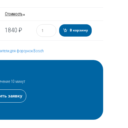
Стоимость
Количество
1840
₽
В корзину
ители для форсунок Bosch
ечение 10 минут