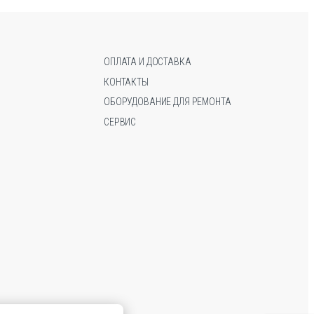
можно
можно
выбрать
выбрать
на
на
странице
странице
ОПЛАТА И ДОСТАВКА
товара.
товара.
КОНТАКТЫ
ОБОРУДОВАНИЕ ДЛЯ РЕМОНТА
СЕРВИС