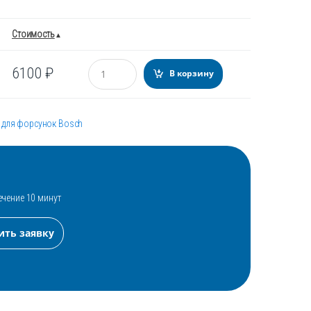
Стоимость
Количество
6100
₽
В корзину
 для форсунок Bosch
ечение 10 минут