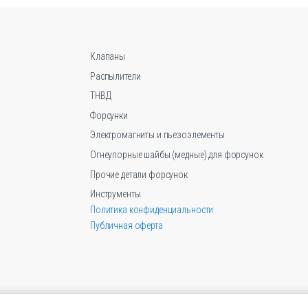
можно
выбрать
на
странице
Клапаны
товара.
Распылители
ТНВД
Форсунки
Электромагниты и пьезоэлементы
Огнеупорные шайбы (медные) для форсунок
Прочие детали форсунок
Инструменты
Политика конфиденциальности
Публичная оферта