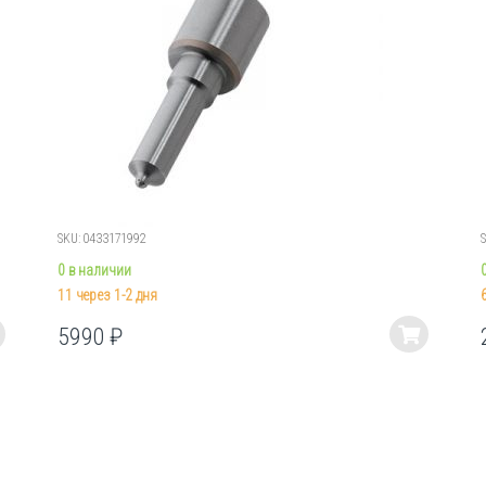
SKU: 0433171992
0 в наличии
11 через 1-2 дня
5990
₽
Этот
товар
имеет
несколько
вариаций.
Опции