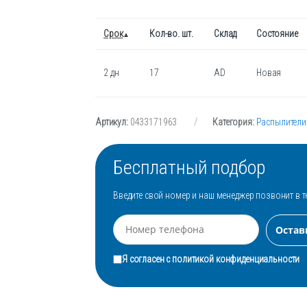
Срок
Кол-во. шт.
Склад
Состояние
2 дн
17
AD
Новая
Артикул:
0433171963
Категория:
Распылители
Бесплатный подбор
Введите свой номер и наш менеджер позвонит в т
Я согласен с
политикой конфиденциальности