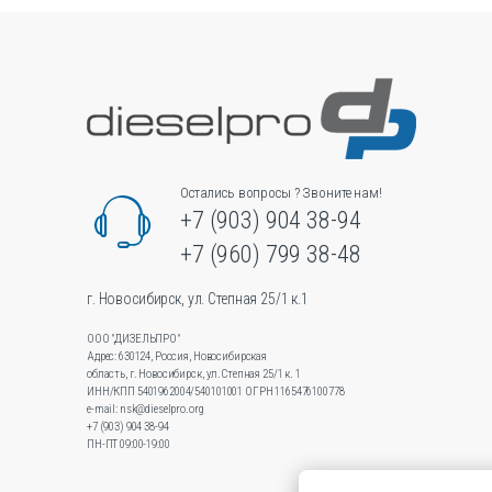
можно
выбрать
на
странице
товара.
Остались вопросы ? Звоните нам!
+7 (903) 904 38-94
+7 (960) 799 38-48
г. Новосибирск, ул. Степная 25/1 к.1
ООО "ДИЗЕЛЬПРО"
Адрес: 630124, Россия, Новосибирская
область, г. Новосибирск, ул.Степная 25/1 к. 1
ИНН/КПП 5401962004/540101001 ОГРН 1165476100778
e-mail: nsk@dieselpro.org
+7 (903) 904 38-94
ПН-ПТ 09:00-19:00