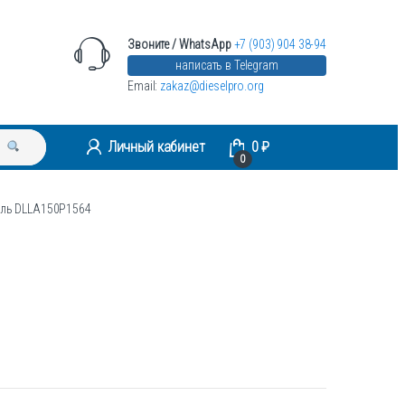
Звоните / WhatsApp
+7 (903) 904 38-94
написать в Telegram
Email:
zakaz@dieselpro.org
Личный кабинет
0
₽
0
ель DLLA150P1564