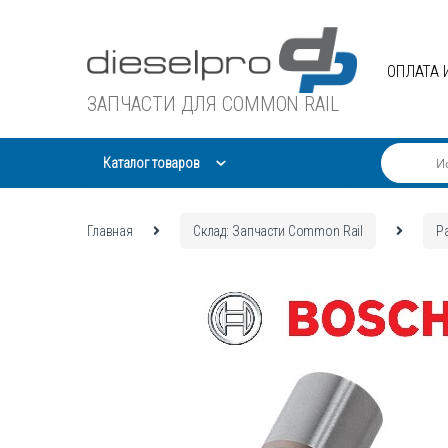
Skip
Skip
to
to
navigation
content
ОПЛАТА 
ЗАПЧАСТИ ДЛЯ COMMON RAIL
Каталог товаров
Главная
Склад: Запчасти Common Rail
Р