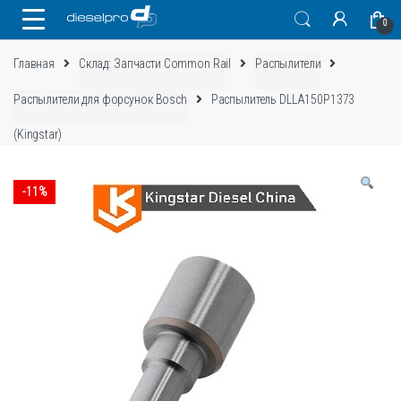
Skip
Skip
0
to
to
navigation
content
Главная
Склад: Запчасти Common Rail
Распылители
Распылители для форсунок Bosch
Распылитель DLLA150P1373
(Kingstar)
-
11%